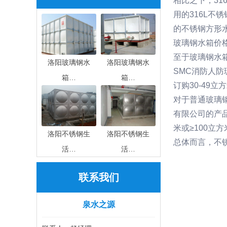
相比之下，31
用的316L不
的不锈钢方形水
玻璃钢水箱价
至于玻璃钢水箱
洛阳玻璃钢水
洛阳玻璃钢水
SMC消防人
箱…
箱…
订购30-49
对于普通玻璃
有限公司的产品
米或≥100立
洛阳不锈钢生
洛阳不锈钢生
总体而言，不
活…
活…
联系我们
泉水之源