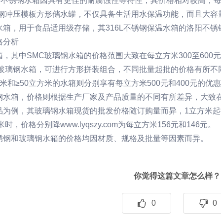
6不锈钢水箱因具有更佳的耐腐蚀性等特性，其价格相对较高，每立
锈钢冲压模板方形储水罐，不仅具备生活用水保温功能，而且大容
箱，用于食品适用级存储，其316L不锈钢保温水箱的
洛阳不锈
格分析
，其中SMC玻璃钢水箱的价格范围大致在每立方米300至60
防玻璃钢水箱，可进行方形拼装组合，不同批量起批的价格有所不同
立方米和≥50立方米的水箱则分别享有每立方米500元和400元的优
钢水箱，价格则根据生产厂家及产品质量的不同有所差异，大致在每
为例，其玻璃钢水箱现货的批发价格随订购量而异，1立方米起批的
方米时，价格分别降
www.lyqszy.com
为每立方米156元和146元。
锈钢和玻璃钢水箱的价格均因材质、规格及批量等因素而异。
你觉得这篇文章怎么样？
0
0