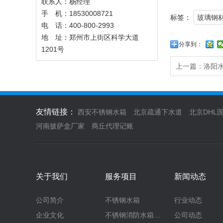
联系人：杨经理
手 机：18530008721
标签：
玻璃钢
电 话：400-800-2993
地 址：郑州市上街区科学大道
分享到：
1201号
上一篇：
洛阳
友情链接：
西安不锈钢水箱
北京疏通下水道
北京DHL
河南披萨盒厂家
商丘代理记账
关于我们
服务项目
新闻动态
公司简介
不锈钢水箱
行业动态
企业文化
不锈钢消防水箱…
公司动态