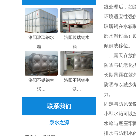
线处理后，如
环境适应性强
玻璃钢在水箱
部水温过高）
洛阳玻璃钢水
洛阳玻璃钢水
倾倒或移位。
箱…
箱…
二、露天存放
防晒与抗老化
长期暴露在紫
洛阳不锈钢生
洛阳不锈钢生
防晒布以减少
活…
活…
力。
固定与防风策
联系我们
小型水箱可以
泉水之源
水箱与底座牢
排水与防积水