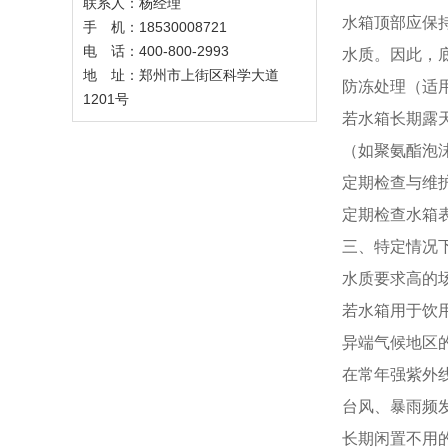
联系人：杨经理
水箱顶部应保
手 机：18530008721
电 话：400-800-2993
水质。因此，
地 址：郑州市上街区科学大道
防冻处理（适
1201号
若水箱长期露
（如聚氨酯泡
定期检查与维
定期检查水箱
三、特定情况
水质要求高的
若水箱用于饮
异端气候地区
在常年强紫外
台风、暴雨频
长期闲置不用