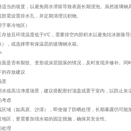
持适当的坡度，以避免雨水滞留导致表面长期浸泡。虽然玻璃钢
底部需设置排水孔，并定期清理沉积物。
用于寒冷地区）
天存放且环境温度低于0℃，需要排空内部积水以避免结冰膨胀
沫），或选择带有保温层的玻璃钢水箱。
护
表面是否有裂纹、变形或涂层脱落的情况，及时发现并修补。同
下的存放建议
场景
用水或高洁净度场景，建议搭配密封顶盖或置于室内，以防止灰
的考虑
线区域（如高原、沙漠），即使做了防晒处理，长期暴露仍可能
发地区，更需要加强水箱的固定措施，确保其安全性。
的处理