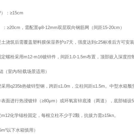
m³）：≥15cm
）：≥20cm，需配置φ8-12mm双层双向钢筋网（间距15-20cm）
凝土浇筑后需覆盖塑料膜保湿养护≥7天，强度达到c25标准后方可安
定螺栓采用m12-m16镀锌件，间距1.0-1.5m布置，顶部嵌入深度控制
基础（室内/轻载场景适用）
采用q235b热镀锌型钢，跨距≤1.0m，立柱间距≤1.5m。中型水箱颓
件表面进行热浸镀锌（≥80μm）或环氧富锌底漆（两道），底部铺设5
m12化学锚栓固定，每根立柱不少于2颗，抗拔力需≥15kn。
5m³以下水箱慎用）