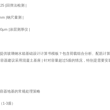
c25 |回弹法检测 |
mm |钢尺量测 |
80μm |涂层测厚仪 |
提供玻璃钢水箱基础设计计算书模板？包含荷载组合分析、配筋计
储水容器建议采用混凝土基座 | 针对容量超过5盾的情况，特别是需
容器地基的常规处理策略
（1-3盾）