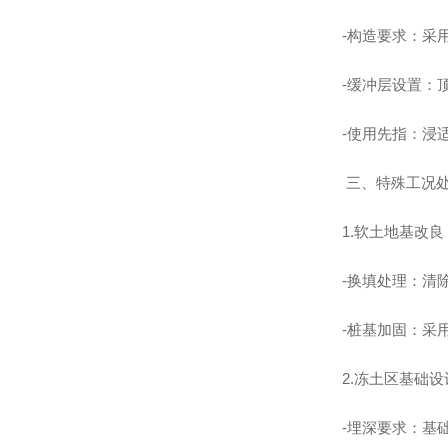
-构造要求：采用
-缓冲层设置：
-使用先指：浸
三、特殊工况
1.软土地基改良
-换填处理：清除
-桩基加固：采用
2.冻土区基础设
-埋深要求：基