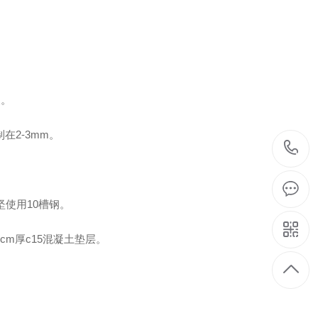
装。
在2-3mm。
坚使用10槽钢。
cm厚c15混凝土垫层。