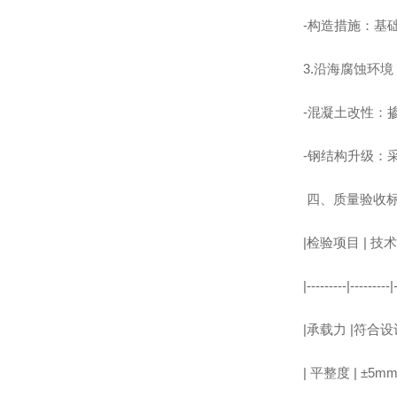
-构造措施：基
3.沿海腐蚀环境
-混凝土改性：掺
-钢结构升级：采
四、质量验收
|检验项目 | 技术
|---------|---------|
|承载力 |符合设
| 平整度 | ±5m