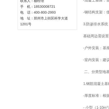
-混凝土基座：
联系人：杨经理
手 机：18530008721
-钢结构支架：
电 话：400-800-2993
地 址：郑州市上街区科学大道
3.防渗排水系统
1201号
基础周边需设置
-户外安装：基
-室内安装：建
二、分类型地
1.钢筋混凝土
-厚度标准：根
- 小型（1-10m