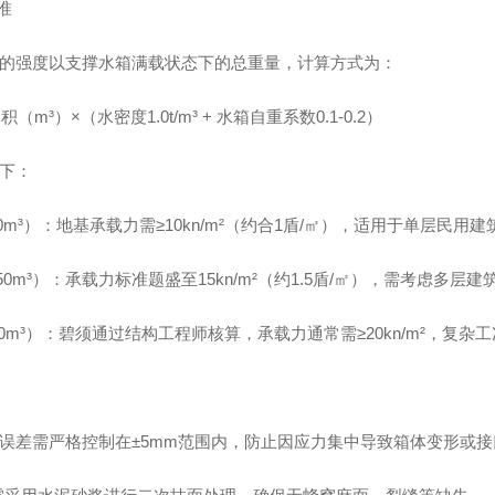
准
的强度以支撑水箱满载状态下的总重量，计算方式为：
（m³）×（水密度1.0t/m³ + 水箱自重系数0.1-0.2）
下：
10m³）：地基承载力需≥10kn/m²（约合1盾/㎡），适用于单层民
-50m³）：承载力标准题盛至15kn/m²（约1.5盾/㎡），需考虑多层
50m³）：碧须通过结构工程师核算，承载力通常需≥20kn/m²，复
误差需严格控制在±5mm范围内，防止因应力集中导致箱体变形或接