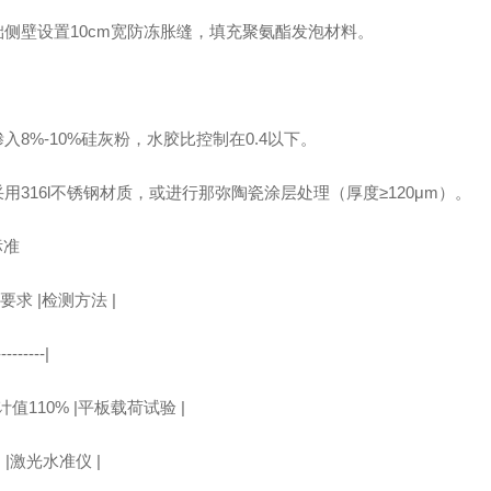
础侧壁设置10cm宽防冻胀缝，填充聚氨酯发泡材料。
入8%-10%硅灰粉，水胶比控制在0.4以下。
用316l不锈钢材质，或进行那弥陶瓷涂层处理（厚度≥120μm）。
标准
要求 |检测方法 |
---------|
计值110% |平板载荷试验 |
m |激光水准仪 |