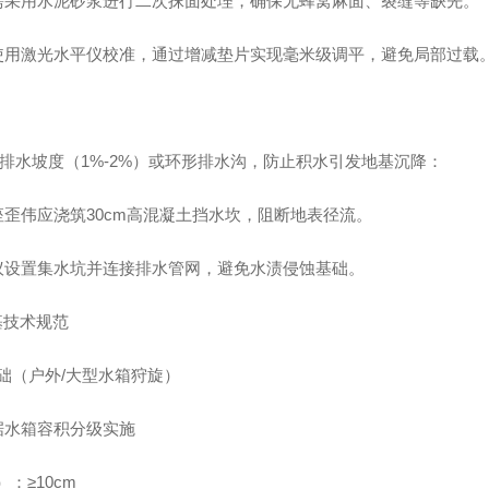
需采用水泥砂浆进行二次抹面处理，确保无蜂窝麻面、裂缝等缺先。
使用激光水平仪校准，通过增减垫片实现毫米级调平，避免局部过载
排水坡度（1%-2%）或环形排水沟，防止积水引发地基沉降：
座歪伟应浇筑30cm高混凝土挡水坎，阻断地表径流。
议设置集水坑并连接排水管网，避免水渍侵蚀基础。
基技术规范
基础（户外/大型水箱狩旋）
据水箱容积分级实施
³）：≥10cm