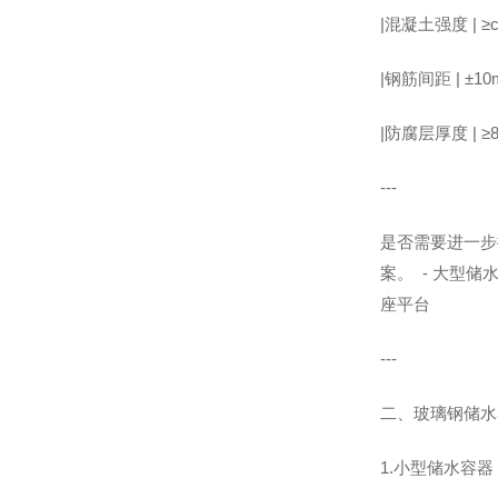
|混凝土强度 | ≥
|钢筋间距 | ±10
|防腐层厚度 | ≥
---
是否需要进一步
案。 - 大型
座平台
---
二、玻璃钢储水
1.小型储水容器