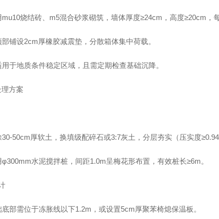
mu10烧结砖、m5混合砂浆砌筑，墙体厚度≥24cm，高度≥20cm，
顶部铺设2cm厚橡胶减震垫，分散箱体集中荷载。
适用于地质条件稳定区域，且需定期检查基础沉降。
处理方案
30-50cm厚软土，换填级配碎石或3:7灰土，分层夯实（压实度≥0.9
φ300mm水泥搅拌桩，间距1.0m呈梅花形布置，有效桩长≥6m。
计
础底部需位于冻胀线以下1.2m，或设置5cm厚聚苯椅熄保温板。